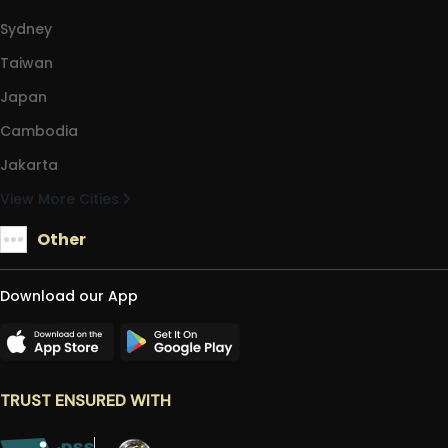
Sydney
Taiwan
Japan
Cambodia
Jakarta
View More Cities
Other
Download our App
TRUST ENSURED WITH