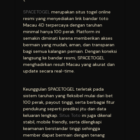
<
SPACETOGEL
merupakan situs togel online
resmi yang menyediakan link bandar toto
Macau 4D terpercaya dengan taruhan
minimal hanya 100 perak. Platform ini
semakin diminati karena memberikan akses
bermain yang mudah, aman, dan transparan
bagi semua kalangan pemain. Dengan koneksi
langsung ke bandar resmi, SPACETOGEL
menghadirkan result Macau yang akurat dan
update secara real-time.
Keunggulan SPACETOGEL terletak pada
sistem taruhan yang fleksibel mulai dari bet
100 perak, payout tinggi, serta berbagai fitur
pendukung seperti prediksi jitu dan data
keluaran lengkap.
Situs Toto
ini juga dikenal
stabil, mobile friendly, serta dilengkapi
keamanan berstandar tinggi sehingga
member dapat bermain dengan tenang