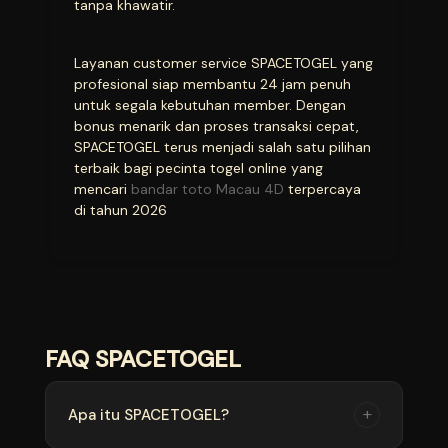
tanpa khawatir.
Layanan customer service SPACETOGEL yang
profesional siap membantu 24 jam penuh
untuk segala kebutuhan member. Dengan
bonus menarik dan proses transaksi cepat,
SPACETOGEL terus menjadi salah satu pilihan
terbaik bagi pecinta togel online yang
mencari
bandar toto Macau 4D
terpercaya
di tahun 2026
FAQ SPACETOGEL
+
Apa itu SPACETOGEL?