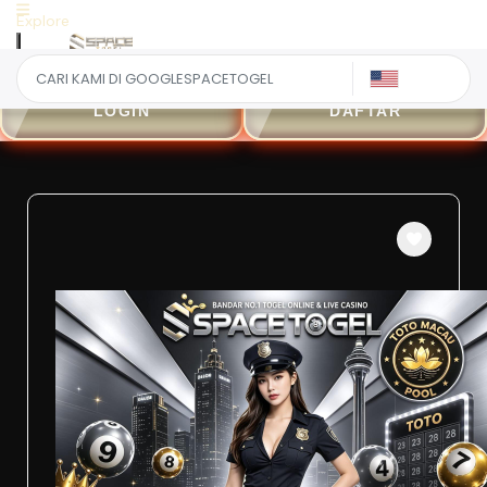
Explore
US
LOGIN
DAFTAR