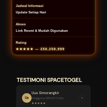
Jadwal Informasi
Update Setiap Hari
Akses
Link Resmi & Mudah Digunakan
Rating
★★★★★
— 258,258,999
TESTIMONI SPACETOGEL
Uus Simorangkir
+
Us
Pengguna SPACETOGEL
★★★★★