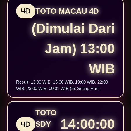
Macau 4D dapat ditemukan
TOTO MACAU 4D
4D
melalui tampilan yang praktis.
(Dimulai Dari
Jam) 13:00
WIB
Result: 13:00 WIB, 16:00 WIB, 19:00 WIB, 22:00
WIB, 23:00 WIB, 00:01 WIB (5x Setiap Hari)
TOTO
14:00:00
SDY
4D