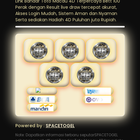
Link Bandar Toto Macau 4D Terpercaya Bett 100
Perak dengan Result live draw tercepat akurat,
Akses Login Mudah, Sistem Aman dan Nyaman
Serta sediakan Hadiah 4D Puluhan juta Rupiah.
Powered by :
SPACETOGEL
Note: Dapatkan informasi terbaru seputarSPACETOGEL