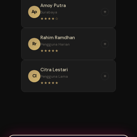
“
Amoy Putra
tersedia tersusun dengan jelas
Sebelumnya saya sering
+
Ap
Surabaya
sehingga tidak
menemukan informasi berbeda
★★★★☆
membingungkan ketika
dari beberapa sumber. Melalui
mencari pembaruan terbaru.
SPACETOGEL pencarian data
“
Rahim Ramdhan
Toto Macau 4D terasa lebih
Desain halaman
+
Rr
Pengguna Harian
mudah karena informasi
SPACETOGEL terlihat bersih
★★★★★
ditampilkan secara lengkap
dan nyaman digunakan.
dan tertata.
Susunan informasi pasaran
“
Citra Lestari
jadwal dan hasil pengeluaran
SPACETOGEL memudahkan
+
Cl
Pengguna Lama
dibuat mudah dibaca termasuk
saya mendapatkan informasi
★★★★★
oleh pengguna baru.
terbaru kapan saja. Akses yang
ringan melalui smartphone
“
membuat pengecekan data
Saya memilih SPACETOGEL
Toto Macau 4D terasa lebih
karena informasi tersedia
cepat dan praktis.
dalam satu tempat. Mulai dari
pasaran jadwal hingga
pembaruan hasil keluaran Toto