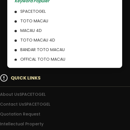
Keyword Populer
SPACETOGEL
TOTO MACAU
MACAU 4D
TOTO MACAU 4D
BANDAR TOTO MACAU
OFFICAL TOTO MACAU
PUSAT TOTO MACAU
QUICK LINKS
About UsSPACETOGEL
Contact UsSPACETOGEL
Quotation Request
Intellectual Property