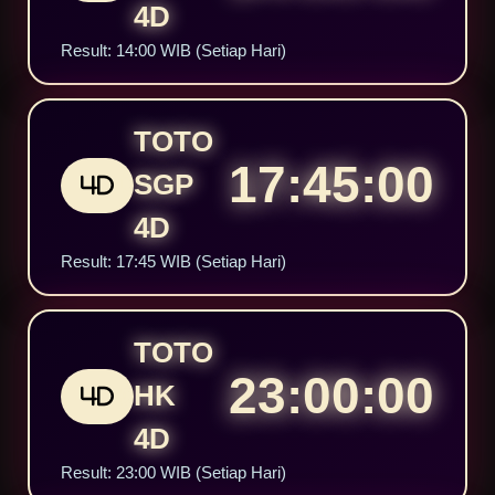
4D
Result: 14:00 WIB (Setiap Hari)
TOTO
17:45:00
SGP
4D
4D
Result: 17:45 WIB (Setiap Hari)
TOTO
23:00:00
HK
4D
4D
Result: 23:00 WIB (Setiap Hari)