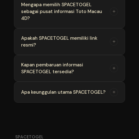
data Toto Macau 4D dengan lebih mudah dan
Ya SPACETOGEL memiliki tampilan responsif
Mengapa memilih SPACETOGEL
praktis.
+
sebagai pusat informasi Toto Macau
yang dapat digunakan melalui smartphone
4D?
tablet maupun komputer dengan susunan
menu yang tetap rapi.
SPACETOGEL menghadirkan akses praktis
Apakah SPACETOGEL memiliki link
+
resmi?
informasi yang tersusun rapi pembaruan data
secara berkala serta tampilan yang nyaman
digunakan melalui berbagai perangkat.
SPACETOGEL menyediakan link resmi sebagai
Kapan pembaruan informasi
+
SPACETOGEL tersedia?
jalur akses utama agar pengguna dapat
memperoleh pembaruan informasi Toto
Macau 4D dengan lebih cepat dan stabil.
Pembaruan informasi SPACETOGEL tersedia
+
Apa keunggulan utama SPACETOGEL?
secara berkala mengikuti perkembangan data
terbaru sehingga pengguna dapat memantau
Keunggulan SPACETOGEL terletak pada akses
jadwal pasaran dan hasil Toto Macau 4D
yang ringan navigasi sederhana informasi
melalui halaman resmi.
lengkap dan pembaruan data yang konsisten
sebagai komunitas resmi Bandar Toto Macau
SPACETOGEL