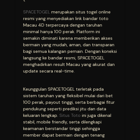
<
SPACETOGEL
merupakan situs togel online
resmi yang menyediakan link bandar toto
Macau 4D terpercaya dengan taruhan
minimal hanya 100 perak. Platform ini
semakin diminati karena memberikan akses
bermain yang mudah, aman, dan transparan
bagi semua kalangan pemain. Dengan koneksi
langsung ke bandar resmi, SPACETOGEL
menghadirkan result Macau yang akurat dan
update secara real-time.
Keunggulan SPACETOGEL terletak pada
sistem taruhan yang fleksibel mulai dari bet
100 perak, payout tinggi, serta berbagai fitur
pendukung seperti prediksi jitu dan data
keluaran lengkap.
Situs Toto
ini juga dikenal
stabil, mobile friendly, serta dilengkapi
keamanan berstandar tinggi sehingga
member dapat bermain dengan tenang