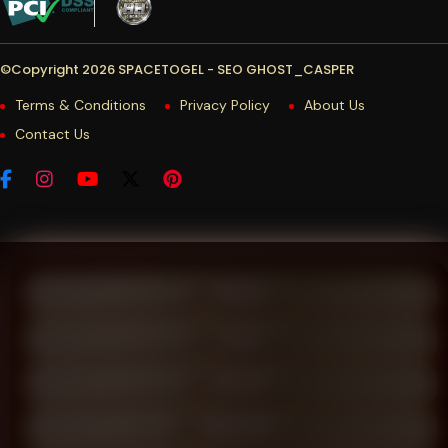
©Copyright 2026 SPACETOGEL - SEO GHOST_CASPER
Terms & Conditions
Privacy Policy
About Us
Contact Us
PROMO
LOGIN
DAFTAR
WHATSAPP