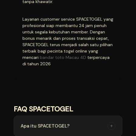
tanpa khawatir.
Layanan customer service SPACETOGEL yang
profesional siap membantu 24 jam penuh
untuk segala kebutuhan member. Dengan
bonus menarik dan proses transaksi cepat,
SPACETOGEL terus menjadi salah satu pilihan
terbaik bagi pecinta togel online yang
mencari
bandar toto Macau 4D
terpercaya
di tahun 2026
FAQ SPACETOGEL
+
Apa itu SPACETOGEL?