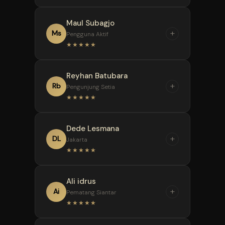
“
Maul Subagjo
SPACETOGEL membantu
+
Ms
Pengguna Aktif
saya menemukan informasi
★★★★★
Toto Macau 4D dengan lebih
mudah. Data pasaran jadwal
“
Reyhan Batubara
dan hasil pengeluaran
Tampilan SPACETOGEL
+
Rb
Pengunjung Setia
ditampilkan secara rapi
sederhana dan mudah
★★★★★
sehingga pembaruan terbaru
dipahami. Informasi Bandar
dapat dilihat dengan lebih
Toto Macau 4D dapat
“
nyaman.
Dede Lesmana
ditemukan dengan cepat
Penyajian informasi di
+
DL
Jakarta
tanpa harus membuka banyak
SPACETOGEL terlihat lebih
★★★★★
halaman terutama saat melihat
terstruktur. Pembaruan
hasil keluaran terbaru.
pasaran dan informasi Toto
“
Ali idrus
Macau 4D terbaru mudah
SPACETOGEL memberikan
+
Ai
Pematang Siantar
ditemukan sehingga lebih
kemudahan dalam memantau
★★★★★
praktis untuk mengikuti
jadwal dan hasil keluaran Toto
perkembangan setiap hari.
Macau 4D. Informasi yang