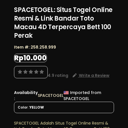
4D terupdate 2026.
SPACETOGEL: Situs Togel Online
Resmi & Link Bandar Toto
Macau 4D Terpercaya Bett 100
Perak
Item #:
258.258.999
Rp10.000
4.9 rating
Write a Review
Availability
Imported from
SPACETOGEL
:
SPACETOGEL
Color :
YELLOW
SPACETOGEL Adalah Situs Togel Online Resmi &